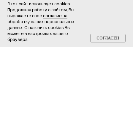
Мы в соцсетях
Этот сайт использует cookies.
Продолжая работу с сайтом, Вы
8 800 302 78 16
выражаете свое
согласие на
обработку ваших персональных
звонок по России бесплатный
данных
. Отключить cookies Вы
можете в настройках вашего
hello@pozhtehprom.com
СОГЛАСЕН
браузера.
Личный кабинет
Политика в отношении обработки
персональных данных
© 2025 ООО «Пожтехпром»