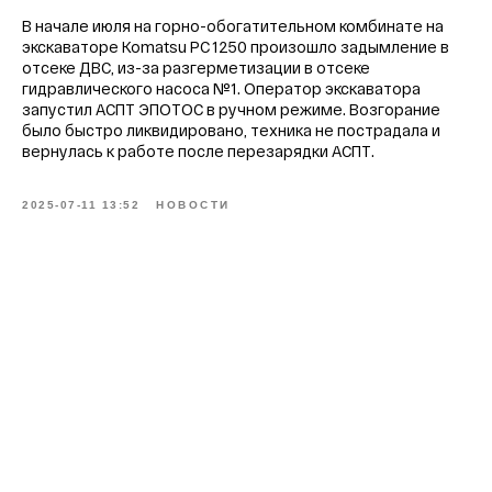
В начале июля на горно-обогатительном комбинате на
экскаваторе Komatsu PC 1250 произошло задымление в
8 800 302 78 16
отсеке ДВС, из-за разгерметизации в отсеке
звонок по России бесплатный
гидравлического насоса №1. Оператор экскаватора
запустил АСПТ ЭПОТОС в ручном режиме. Возгорание
hello@pozhtehprom.com
было быстро ликвидировано, техника не пострадала и
вернулась к работе после перезарядки АСПТ.
2025-07-11 13:52
НОВОСТИ
Мы в соцсетях
© 2025 ООО «Пожтехпром»
Политика в отношении обработки
персональных данных