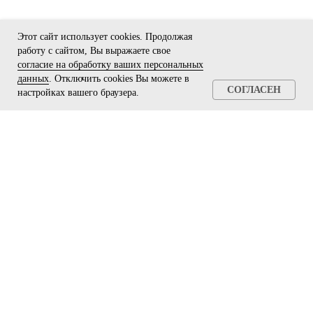
Мы в соцсетях
8 800 302 78 16
Этот сайт использует cookies. Продолжая
работу с сайтом, Вы выражаете свое
звонок по России бесплатный
согласие на обработку ваших персональных
данных
. Отключить cookies Вы можете в
hello@pozhtehprom.com
СОГЛАСЕН
настройках вашего браузера.
Личный кабинет
Политика в отношении обработки
персональных данных
© 2025 ООО «Пожтехпром»