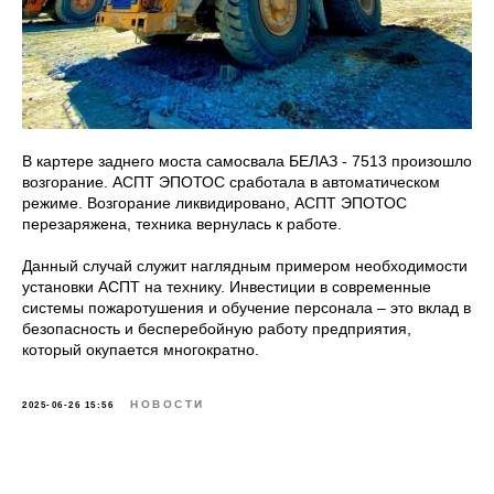
8 800 302 78 16
звонок по России бесплатный
hello@pozhtehprom.com
В картере заднего моста самосвала БЕЛАЗ - 7513 произошло
возгорание. АСПТ ЭПОТОС сработала в автоматическом
режиме. Возгорание ликвидировано, АСПТ ЭПОТОС
Мы в соцсетях
перезаряжена, техника вернулась к работе.
Данный случай служит наглядным примером необходимости
© 2025 ООО «Пожтехпром»
установки АСПТ на технику. Инвестиции в современные
системы пожаротушения и обучение персонала – это вклад в
безопасность и бесперебойную работу предприятия,
который окупается многократно.
НОВОСТИ
2025-06-26 15:56
Политика в отношении обработки
персональных данных