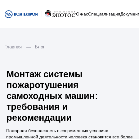
О⦁нас
Специализация
Докумен
О нас
Специализация
Главная
Блог
—
Услуги
О компании
Оборудование
О заводе
Монтаж системы
Сервисная служба
Новости
пожаротушения
самоходных машин:
Сферы применения
Вакансии
требования и
Контакты
рекомендации
Испытания
Документация
Внедрения
Спасенная техника
Социальная ответственность
Портал пользователя АСПТ
Курсы обучения
Портал для дилеров
Пожарная безопасность в современных условиях
Получить предложение
промышленной деятельности человека становится все более