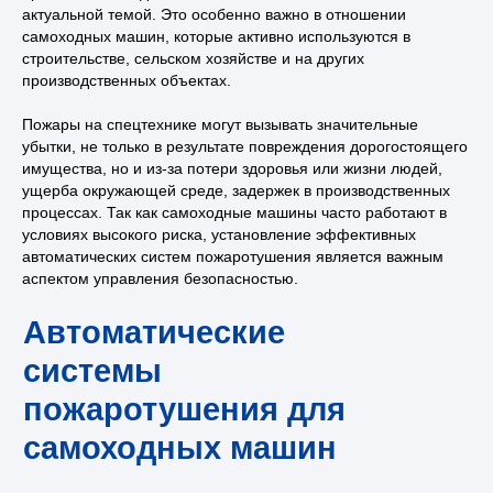
актуальной темой. Это особенно важно в отношении
самоходных машин, которые активно используются в
8 800 302 78 16
строительстве, сельском хозяйстве и на других
производственных объектах.
звонок по России бесплатный
Автоматические
hello@pozhtehprom.com
системы
Пожары на спецтехнике могут вызывать значительные
убытки, не только в результате повреждения дорогостоящего
пожаротушения для
имущества, но и из-за потери здоровья или жизни людей,
самоходных машин
ущерба окружающей среде, задержек в производственных
процессах. Так как самоходные машины часто работают в
Мы в соцсетях
условиях высокого риска, установление эффективных
автоматических систем пожаротушения является важным
© 2025 ООО «Пожтехпром»
аспектом управления безопасностью.
Политика в отношении обработки
персональных данных