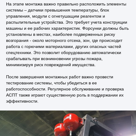
На этапе монтажа важно правильно расположить элементы
системы – датчики превышения температуры, блок
управления, модули с огнетушащим реагентом и
распылительные устройства. Это требует учета конструкции
машины и ее рабочих характеристик. Форсунки должны быть
установлены в местах, наиболее подверженных риску
возгорания - около моторного отсека, зон, где происходит
работа с горючими материалами, других опасных частей
спецтехники. Это позволит оборудованию автоматически
срабатывать при возникновении угрозы пожара,
минимизируя риск повреждений имущества.
После завершения монтажных работ важно провести
тестирование системы, чтобы убедиться в ее
работоспособности. Регулярное обслуживание и проверка
Всегда на связи
АСПТ также играют существенную роль в поддержании их
эффективности.
Остались вопросы?
Заполните форму и наш
специалист
свяжется с вами.