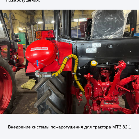
пожаротушения
пожаротушения.
самоходных машин
Внедрение системы пожаротушения для трактора МТЗ 82.1