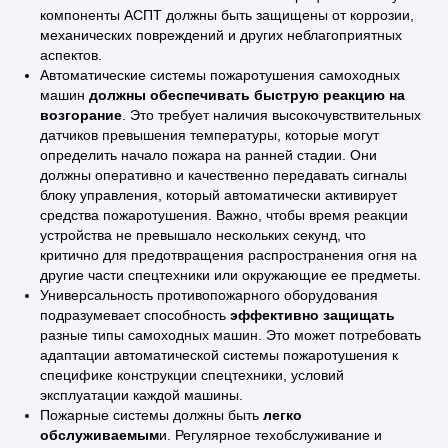
компоненты АСПТ должны быть защищены от коррозии,
пожаротушения,
механических повреждений и других неблагоприятных
доступные для
аспектов.
установки на
Автоматические системы пожаротушения самоходных
самоходные машины
машин
должны обеспечивать быструю реакцию на
возгорание
. Это требует наличия высокочувствительных
датчиков превышения температуры, которые могут
определить начало пожара на ранней стадии. Они
должны оперативно и качественно передавать сигналы
блоку управления, который автоматически активирует
средства пожаротушения. Важно, чтобы время реакции
устройства не превышало нескольких секунд, что
критично для предотвращения распространения огня на
другие части спецтехники или окружающие ее предметы.
Универсальность противопожарного оборудования
подразумевает способность
эффективно защищать
разные типы самоходных машин. Это может потребовать
адаптации автоматической системы пожаротушения к
специфике конструкции спецтехники, условий
эксплуатации каждой машины.
Пожарные системы должны быть
легко
обслуживаемым
и. Регулярное техобслуживание и