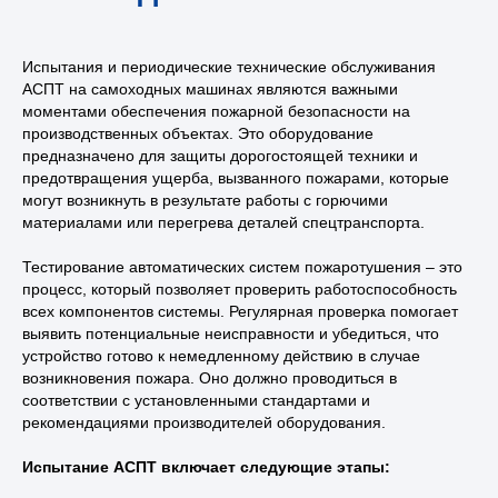
Испытания и периодические технические обслуживания
АСПТ на самоходных машинах являются важными
Мы в соцсетях
моментами обеспечения пожарной безопасности на
производственных объектах. Это оборудование
8 800 302 78 16
предназначено для защиты дорогостоящей техники и
звонок по России бесплатный
предотвращения ущерба, вызванного пожарами, которые
могут возникнуть в результате работы с горючими
hello@pozhtehprom.com
материалами или перегрева деталей спецтранспорта.
Тестирование автоматических систем пожаротушения – это
процесс, который позволяет проверить работоспособность
Личный кабинет
всех компонентов системы. Регулярная проверка помогает
выявить потенциальные неисправности и убедиться, что
устройство готово к немедленному действию в случае
Политика в отношении обработки
возникновения пожара. Оно должно проводиться в
персональных данных
соответствии с установленными стандартами и
рекомендациями производителей оборудования.
© 2025 ООО «Пожтехпром»
Испытание АСПТ включает следующие этапы: