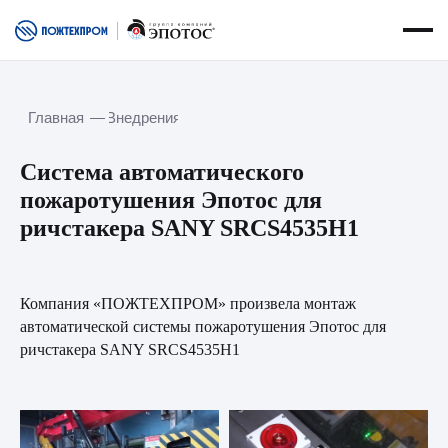
Главная
—
Внедрения
О нас
Специализация
Услуги
О компании
Оборудование
О заводе
Cистема автоматического
Сервисная служба
Новости
пожаротушения Эпотос для
Сферы применения
Вакансии
ричстакера SANY SRCS4535H1
Контакты
Испытания
Документация
Компания «ПОЖТЕХПРОМ» произвела монтаж
Внедрения
Спасенная техника
автоматической системы пожаротушения Эпотос для
ричстакера SANY SRCS4535H1
Социальная ответственность
Портал пользователя АСПТ
Курсы обучения
Портал для дилеров
Получить предложение