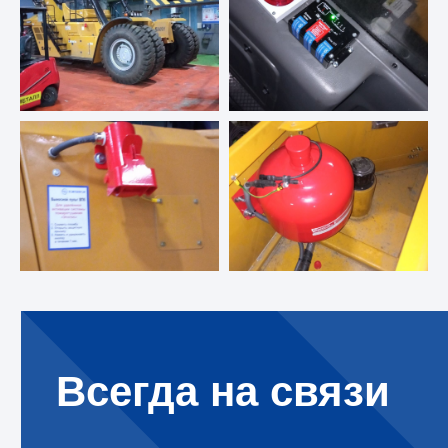
8 800 302 78 16
звонок по России бесплатный
hello@pozhtehprom.com
Всегда на связи
Мы в соцсетях
Остались вопросы?
Заполните форму и наш
специалист
© 2025 ООО «Пожтехпром»
свяжется с вами.
Задать вопрос
Политика в отношении обработки
персональных данных