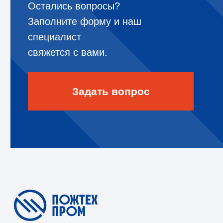
Услуги
Документация
Оборудование
Филиалы
Компания
Контакты
Мы в соцсетях
8 800 302 78 16
звонок по России бесплатный
hello@pozhtehprom.com