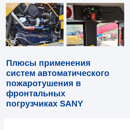
конкурентами.
Компактная
конструкция, высокие показатели
надежности и адаптивность к
различным моделям погрузчиков,
что
делает его универсальным и
эффективным решением для многих
задач и условий эксплуатации.
Оснащение фронтальных погрузчиков
современными системами
противопожарной защиты становится
важным шагом на пути к созданию
безопасного производственного
пространства.