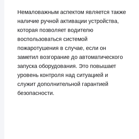
существенно сократить время
реагирования на возможные
возгорания. Классические устройства
ликвидации возгораний, требующие
участия человека, зависят от
оперативности его действий, что
часто приводит к задержкам в
реакции на пожар. В случае
использования автоматических
систем пожаротушения, ликвидация
возгораний происходит на более
оперативном уровне.
Использование автоматики в
пожаротушении минимизирует ущерб
от возгорания и сокращает расходы
на восстановление пострадавшей
спецтехники.
Оборудование Эпотос имеет ряд
преимуществ по сравнению с