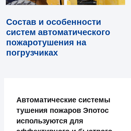
температурных значений и
оперативно реагирует на первые
признаки возгорания. В основном
датчики на погрузчиках
устанавливаются в двигательный
отсек, что позволяет в короткие сроки
обнаружить любые потенциально
опасные ситуации.
Модули пожаротушения.
Автоматические системы
пожаротушения Эпотос могут быть
оснащены однокомпонентным
(порошковым) или комбинированным
(
порошок
+
жидкостный компонент
)
оборудованием, которое надежно
обеспечивает тушение пожара
погрузчика.
Система оповещения.
Она
предупреждает оператора и
окружающих технику работников о
возгорании визуальными и звуковыми
оповещателями.