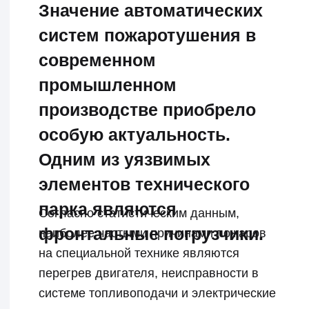
на специальной технике являются
перегрев двигателя, неисправности в
системе топливоподачи и электрические
замыкания.
Необходимость в установке
автоматических систем пожаротушения
диктуется высокими стандартами
безопасности.
Оборудование Эпотос
, применяемое на
фронтальных погрузчиках SANY,
обеспечивает оперативное реагирование
на возгорание, что может значительно
снизить вероятность возникновения
серьезных последствий для людей и
техники.