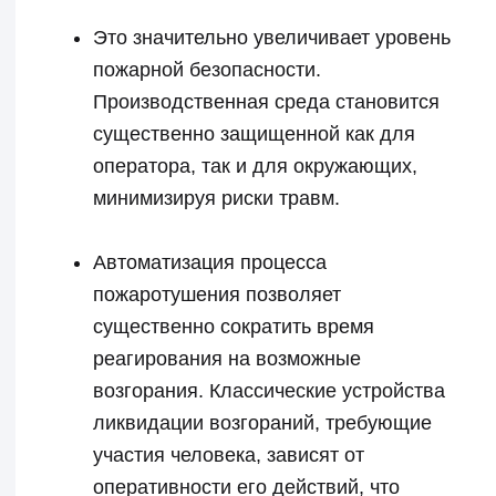
Оборудование
Филиалы
Компания
Контакты
Мы в соцсетях
8 800 302 78 16
звонок по России бесплатный
hello@pozhtehprom.com
Личный кабинет
Политика в отношении обработки