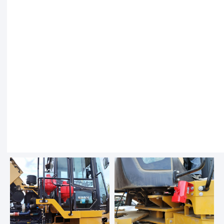
Автоматические системы
тушения пожаров Эпотос
используются для
эффективного и быстрого
тушения возгораний на
специальной технике. Они
состоят из ряда основных
компонентов. Каждый из
них выполняет важную
роль при обеспечении
безопасности
оборудования.
В состав оборудования входят:
Датчик превышения температуры.
Это устройство быстро выявляет
достижение критических