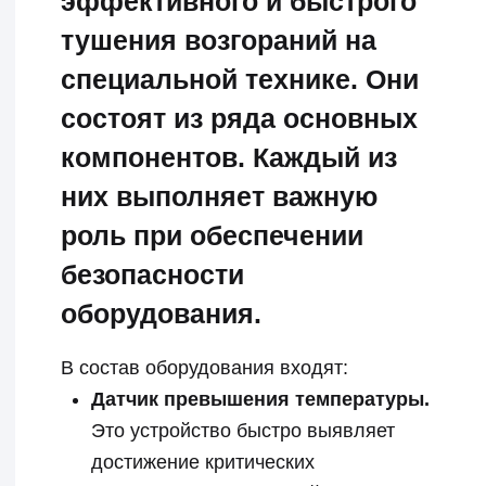
После фиксации датчиками предельных
значений температуры в защищаемом
отсеке погрузчика, средства для тушения
пожара активируются автоматически. На
очаг пламени распыляется огнетушащий
порошок. При этом одновременно
оповещается оператор спецтехники о
возникшей чрезвычайной ситуации.
Немаловажным аспектом является также
наличие ручной активации устройства,
которая позволяет водителю
воспользоваться системой
пожаротушения в случае, если он
заметил возгорание до автоматического
запуска оборудования. Это повышает
уровень контроля над ситуацией и
служит дополнительной гарантией
безопасности.