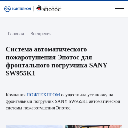
Главная
—
Внедрения
О нас
Специализация
Услуги
О компании
Оборудование
О заводе
Cистема автоматического
Сервисная служба
Новости
пожаротушения Эпотос для
Сферы применения
Вакансии
фронтального погрузчика SANY
Контакты
SW955K1
Испытания
Документация
Внедрения
Спасенная техника
Компания
ПОЖТЕХПРОМ
осуществила установку на
фронтальный погрузчик SANY SW955K1 автоматической
Социальная ответственность
Портал пользователя АСПТ
системы пожаротушения Эпотос.
Курсы обучения
Портал для дилеров
Получить предложение