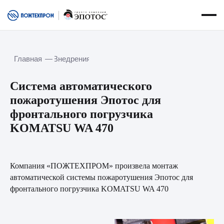
Главная
—
Внедрения
О нас
Специализация
Услуги
О компании
Оборудование
О заводе
Cистема автоматического
Сервисная служба
Новости
пожаротушения Эпотос для
Сферы применения
Вакансии
фронтального погрузчика
Контакты
KOMATSU WA 470
Испытания
Документация
Внедрения
Спасенная техника
Компания «ПОЖТЕХПРОМ» произвела монтаж
автоматической системы пожаротушения Эпотос для
Социальная ответственность
Портал пользователя АСПТ
фронтального погрузчика KOMATSU WA 470
Курсы обучения
Портал для дилеров
Получить предложение