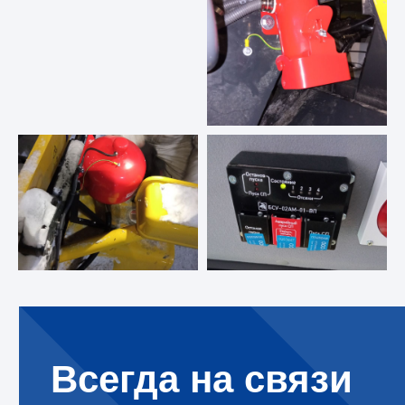
8 800 302 78 16
звонок по России бесплатный
hello@pozhtehprom.com
Всегда на связи
Мы в соцсетях
Остались вопросы?
Заполните форму и наш
© 2025 ООО «Пожтехпром»
специалист
свяжется с вами.
Задать вопрос
Политика в отношении обработки
персональных данных