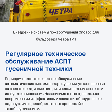
Мы в соцсетях
Внедрение системы пожаротушения Эпотос для
8 800 302 78 16
бульдозера Четра Т-11
звонок по России бесплатный
hello@pozhtehprom.com
Личный кабинет
Периодическое техническое обслуживание
автоматических систем пожаротушения, установленных
на спецтехнике, является критически важным аспектом
Политика в отношении обработки
их функционирования. Независимо от того, насколько
персональных данных
современным и эффективным является оборудование,
недопустимо пренебрегать его проверкой и
© 2025 ООО «Пожтехпром»
техобслуживанием.