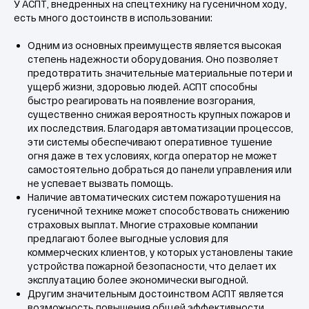
У АСПТ, внедренных на спецтехнику на гусеничном ходу,
есть много достоинств в использовании:
Одним из основных преимуществ является высокая
степень надежности оборудования. Оно позволяет
предотвратить значительные материальные потери и
ущерб жизни, здоровью людей. АСПТ способны
быстро реагировать на появление возгорания,
существенно снижая вероятность крупных пожаров и
их последствия. Благодаря автоматизации процессов,
эти системы обеспечивают оперативное тушение
огня даже в тех условиях, когда оператор не может
самостоятельно добраться до панели управления или
не успевает вызвать помощь.
Наличие автоматических систем пожаротушения на
гусеничной технике может способствовать снижению
страховых выплат. Многие страховые компании
Всегда на связи
предлагают более выгодные условия для
коммерческих клиентов, у которых установлены такие
устройства пожарной безопасности, что делает их
Остались вопросы?
эксплуатацию более экономически выгодной.
Заполните форму и наш
Другим значительным достоинством АСПТ является
специалист
возможность повышения общей эффективности