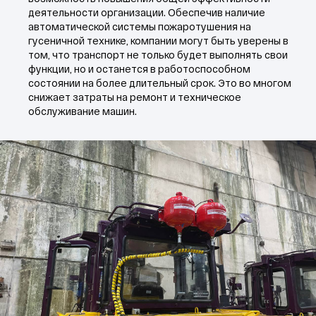
свяжется с вами.
деятельности организации. Обеспечив наличие
автоматической системы пожаротушения на
гусеничной технике, компании могут быть уверены в
Задать вопрос
том, что транспорт не только будет выполнять свои
функции, но и останется в работоспособном
состоянии на более длительный срок. Это во многом
снижает затраты на ремонт и техническое
обслуживание машин.
Услуги
Документация
Оборудование
Филиалы
Компания
Контакты