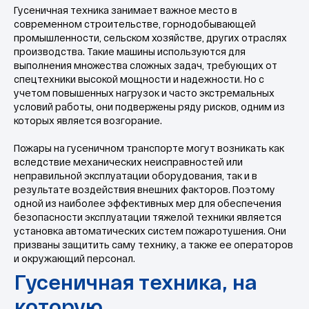
Гусеничная техника занимает важное место в
современном строительстве, горнодобывающей
8 800 302 78 16
промышленности, сельском хозяйстве, других отраслях
производства. Такие машины используются для
звонок по России бесплатный
выполнения множества сложных задач, требующих от
hello@pozhtehprom.com
спецтехники высокой мощности и надежности. Но с
учетом повышенных нагрузок и часто экстремальных
условий работы, они подвержены ряду рисков, одним из
Гусеничная техника, на
которых является возгорание.
которую
Мы в соцсетях
устанавливаются АСПТ
Пожары на гусеничном транспорте могут возникать как
вследствие механических неисправностей или
© 2025 ООО «Пожтехпром»
неправильной эксплуатации оборудования, так и в
результате воздействия внешних факторов. Поэтому
одной из наиболее эффективных мер для обеспечения
безопасности эксплуатации тяжелой техники является
установка автоматических систем пожаротушения. Они
призваны защитить саму технику, а также ее операторов
и окружающий персонал.
Политика в отношении обработки
персональных данных