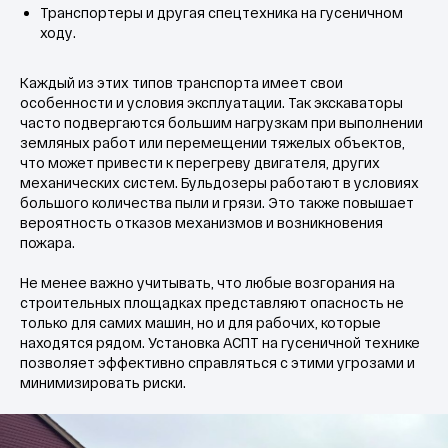
Транспортеры и другая спецтехника на гусеничном
ходу.
Каждый из этих типов транспорта имеет свои
особенности и условия эксплуатации. Так экскаваторы
часто подвергаются большим нагрузкам при выполнении
земляных работ или перемещении тяжелых объектов,
что может привести к перегреву двигателя, других
механических систем. Бульдозеры работают в условиях
большого количества пыли и грязи. Это также повышает
вероятность отказов механизмов и возникновения
пожара.
Автоматические
Не менее важно учитывать, что любые возгорания на
строительных площадках представляют опасность не
системы
только для самих машин, но и для рабочих, которые
пожаротушения
находятся рядом. Установка АСПТ на гусеничной технике
гусеничной техники для
позволяет эффективно справляться с этими угрозами и
обеспечения
минимизировать риски.
безопасности