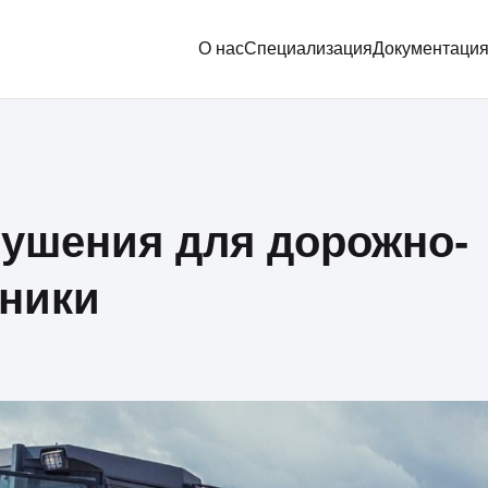
О нас
Специализация
Документаци
ушения для дорожно-
хники
Специализация
Услуги
Оборудование
Сферы применения