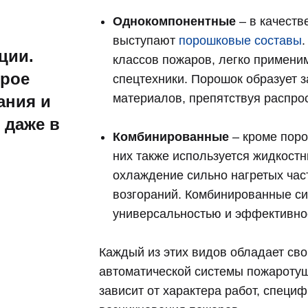
Однокомпонентные
– в качеств
выступают
порошковые составы
ции.
классов пожаров, легко примени
трое
спецтехники. Порошок образует 
материалов, препятствуя распро
ания и
 даже в
Комбинированные
– кроме поро
них также используется жидкостн
охлаждение сильно нагретых ча
возгораний. Комбинированные с
универсальностью и эффективно
Каждый из этих видов обладает св
автоматической системы пожаротуш
зависит от характера работ, специ