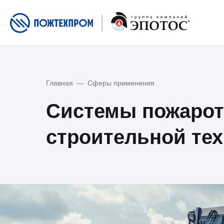
Главная
—
Сферы применения
Системы пожарот
строительной те
О нас
О компании
О заводе
Новости