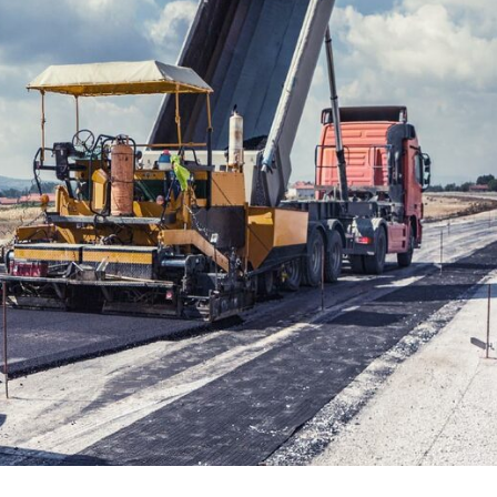
звонок по России бесплатный
hello@pozhtehprom.com
Мы в соцсетях
сть